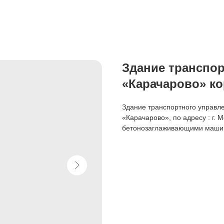
Здание транспо
«Карачарово» кор
Здание транспортного управле
«Карачарово», по адресу : г. 
бетонозаглаживающими машинам